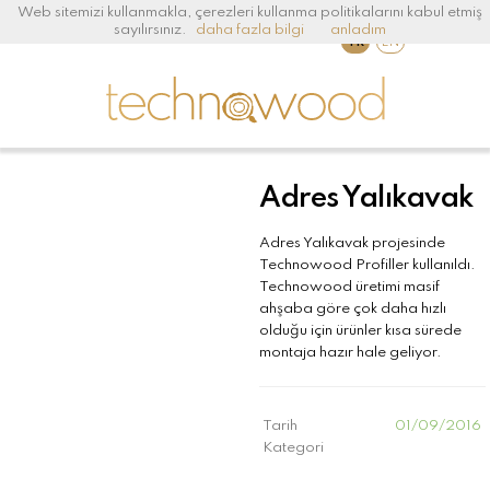
Web sitemizi kullanmakla, çerezleri kullanma politikalarını kabul etmiş
sayılırsınız.
daha fazla bilgi
anladım
TR
EN
Adres Yalıkavak
Adres Yalıkavak projesinde
Technowood Profiller kullanıldı.
Technowood üretimi masif
ahşaba göre çok daha hızlı
olduğu için ürünler kısa sürede
montaja hazır hale geliyor.
Tarih
01/09/2016
Kategori